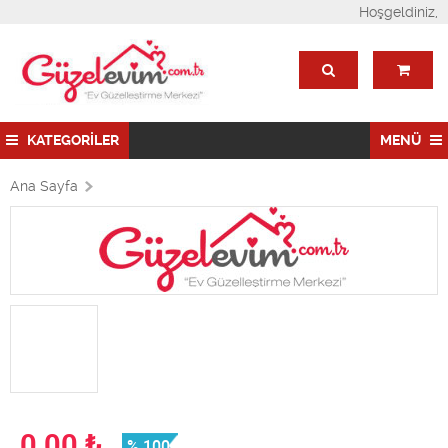
Hoşgeldiniz,
KATEGORİLER
MENÜ
Ana Sayfa
0,00
₺
% 100