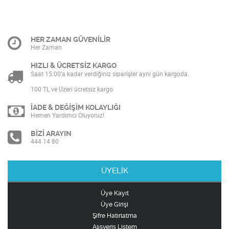
HER ZAMAN GÜVENİLİR
Her Zaman
HIZLI & ÜCRETSİZ KARGO
Saat 15:00’a kadar verdiğiniz siparişler aynı gün kargoda.
100 TL ve Üzeri ücretsiz kargo
İADE & DEĞİŞİM KOLAYLIĞI
Hemen Yardımcı Oluyoruz!
BİZİ ARAYIN
444 14 80
ÜYELİK
Üye Kayıt
Üye Girişi
Şifre Hatırlatma
Alışveriş Listem