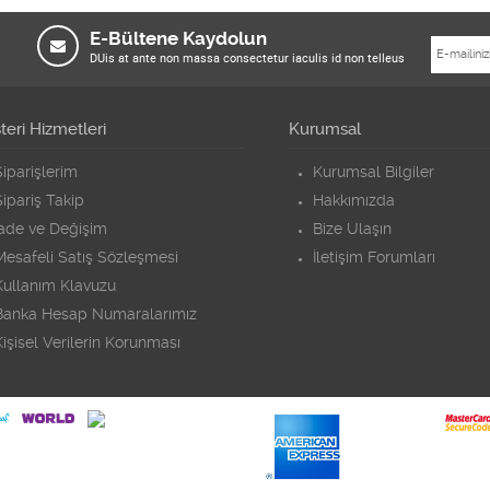
E-Bültene Kaydolun
DUis at ante non massa consectetur iaculis id non telleus
eri Hizmetleri
Kurumsal
iparişlerim
Kurumsal Bilgiler
ipariş Takip
Hakkımızda
İade ve Değişim
Bize Ulaşın
Mesafeli Satış Sözleşmesi
İletişim Forumları
Kullanım Klavuzu
Banka Hesap Numaralarımız
işisel Verilerin Korunması