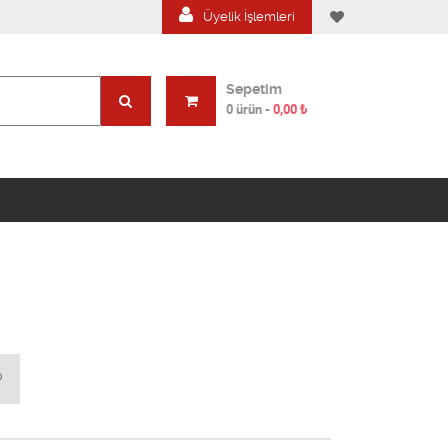
Üyelik İşlemleri
Sepetim
0 ürün
-
0,00
₺