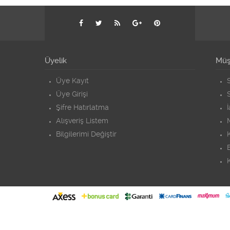
Üyelik
Müşt
Üye Kayıt
S
Üye Girişi
S
Şifre Hatırlatma
Alışveriş Listem
Bilgilerimi Değiştir
K