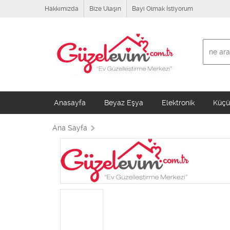
Hakkımızda
Bize Ulaşın
Bayi Olmak İstiyorum
Anasayfa
Beyaz Eşya
Elektronik
Küçük
Ana Sayfa