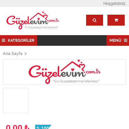
Hoşgeldiniz,
KATEGORİLER
MENÜ
Ana Sayfa
0,00
₺
% 100