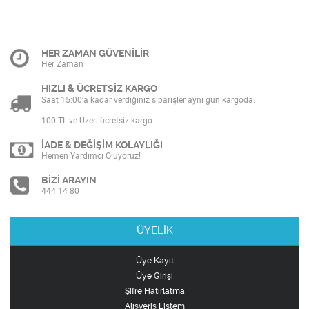
HER ZAMAN GÜVENİLİR
Her Zaman
HIZLI & ÜCRETSİZ KARGO
Saat 15:00’a kadar verdiğiniz siparişler aynı gün kargoda.
100 TL ve Üzeri ücretsiz kargo
İADE & DEĞİŞİM KOLAYLIĞI
Hemen Yardımcı Oluyoruz!
BİZİ ARAYIN
444 14 80
ÜYELİK
Üye Kayıt
Üye Girişi
Şifre Hatırlatma
Alışveriş Listem