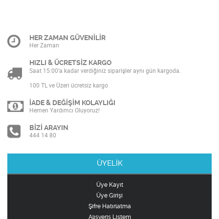
HER ZAMAN GÜVENİLİR
Her Zaman
HIZLI & ÜCRETSİZ KARGO
Saat 15:00’a kadar verdiğiniz siparişler aynı gün kargoda.
100 TL ve Üzeri ücretsiz kargo
İADE & DEĞİŞİM KOLAYLIĞI
Hemen Yardımcı Oluyoruz!
BİZİ ARAYIN
444 14 80
ÜYELİK
Üye Kayıt
Üye Girişi
Şifre Hatırlatma
Alışveriş Listem