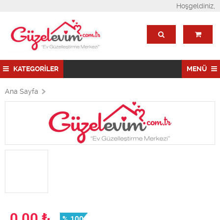
Hoşgeldiniz,
KATEGORİLER
MENÜ
Ana Sayfa
0,00
₺
% 100