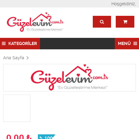
Hoşgeldiniz,
KATEGORİLER
MENÜ
Ana Sayfa
0,00
₺
% 100