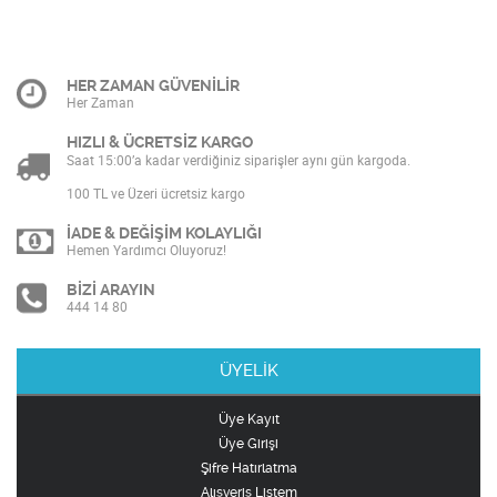
HER ZAMAN GÜVENİLİR
Her Zaman
HIZLI & ÜCRETSİZ KARGO
Saat 15:00’a kadar verdiğiniz siparişler aynı gün kargoda.
100 TL ve Üzeri ücretsiz kargo
İADE & DEĞİŞİM KOLAYLIĞI
Hemen Yardımcı Oluyoruz!
BİZİ ARAYIN
444 14 80
ÜYELİK
Üye Kayıt
Üye Girişi
Şifre Hatırlatma
Alışveriş Listem