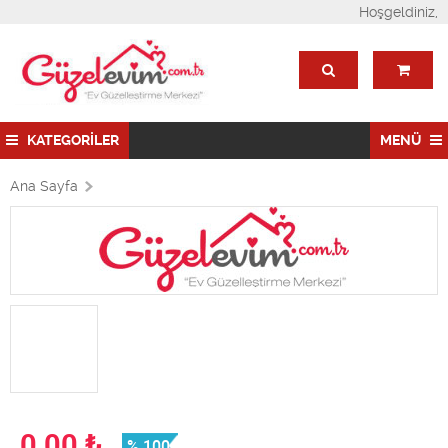
Hoşgeldiniz,
KATEGORİLER
MENÜ
Ana Sayfa
0,00
₺
% 100