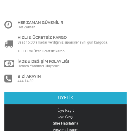
HER ZAMAN GÜVENİLİR
Her Zaman
HIZLI & ÜCRETSİZ KARGO
Saat 15:00’a kadar verdiğiniz siparişler aynı gün kargoda.
100 TL ve Üzeri ücretsiz kargo
İADE & DEĞİŞİM KOLAYLIĞI
Hemen Yardımcı Oluyoruz!
BİZİ ARAYIN
444 14 80
ÜYELİK
Üye Kayıt
Üye Girişi
Şifre Hatırlatma
Alışveriş Listem