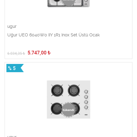
ugur
Uğur UEO 6040W0 IIY 1R1 Inox Set Üstü Ocak
5.747,00
₺
6.034,35
₺
% 5