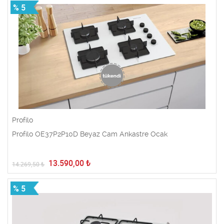
% 5
Profilo
Profilo OE37P2P10D Beyaz Cam Ankastre Ocak
13.590,00
₺
14.269,50
₺
% 5