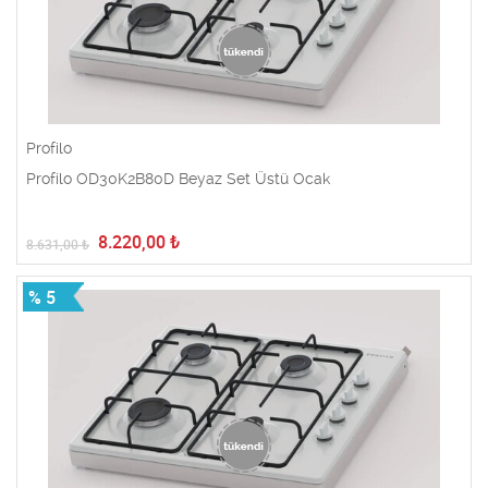
Profilo
Profilo OD30K2B80D Beyaz Set Üstü Ocak
8.220,00
₺
8.631,00
₺
% 5