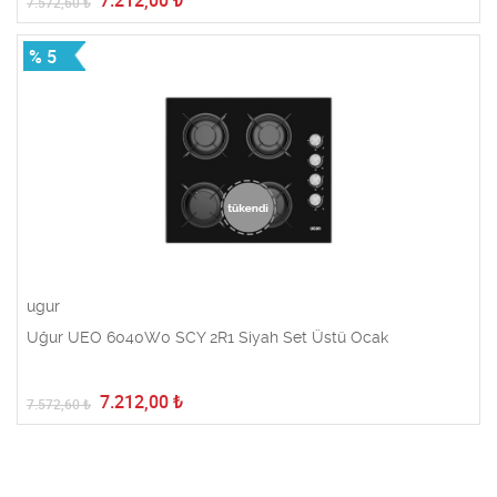
7.212,00
₺
7.572,60
₺
% 5
ugur
Uğur UEO 6040W0 SCY 2R1 Siyah Set Üstü Ocak
7.212,00
₺
7.572,60
₺