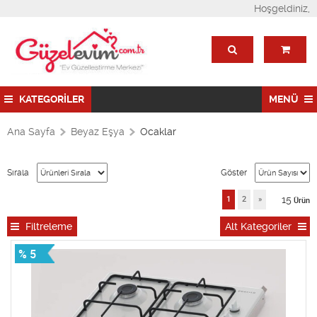
Hoşgeldiniz,
KATEGORİLER
MENÜ
Ana Sayfa
Beyaz Eşya
Ocaklar
Sırala
Göster
15
1
2
»
Ürün
Filtreleme
Alt Kategoriler
% 5