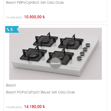
Bosch PBP0C5K80O Set Üstü Ocak
10.900,00
₺
11.445,00
₺
% 5
Bosch
Bosch POP0C2P30O Beyaz Set Üstü Ocak
14.180,00
₺
14.889,00
₺