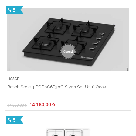
% 5
Bosch
Bosch Serie 4 POP0C6P30O Siyah Set Üstü Ocak
14.180,00
₺
14.889,00
₺
% 5