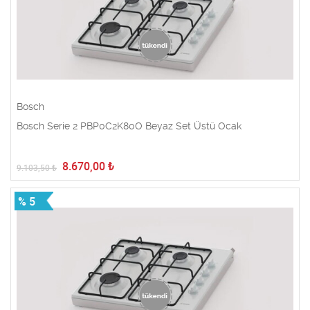
Bosch
Bosch Serie 2 PBP0C2K80O Beyaz Set Üstü Ocak
8.670,00
₺
9.103,50
₺
% 5