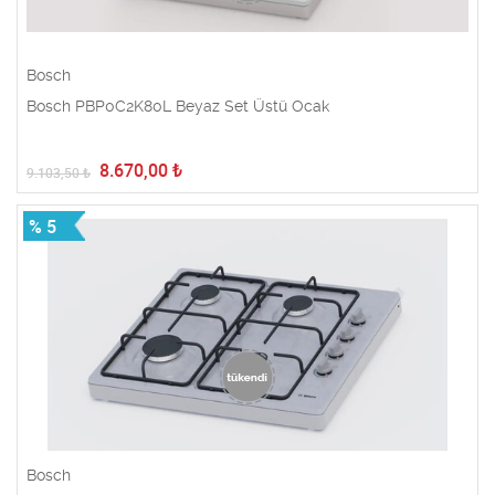
Bosch
Bosch PBP0C2K80L Beyaz Set Üstü Ocak
8.670,00
₺
9.103,50
₺
% 5
Bosch