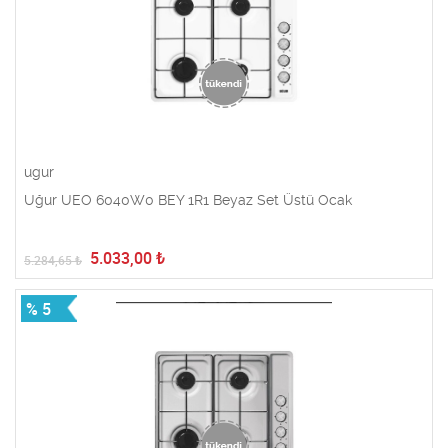
ugur
Uğur UEO 6040W0 BEY 1R1 Beyaz Set Üstü Ocak
5.033,00
₺
5.284,65
₺
% 5