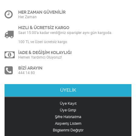
HER ZAMAN GÜVENİLİR
Her Zaman
HIZLI & ÜCRETSİZ KARGO
Saat 15:00’a kadar verdiğiniz siparişler aynı gün kargoda.
100 TL ve Üzeri ücretsiz kargo
İADE & DEĞİŞİM KOLAYLIĞI
Hemen Yardımcı Oluyoruz!
BİZİ ARAYIN
444 14 80
ÜYELİK
Üye Kayıt
Üye Girişi
Şifre Hatırlatma
Alışveriş Listem
Bilgilerimi Değiştir