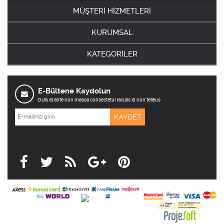
MÜŞTERİ HİZMETLERİ
KURUMSAL
KATEGORİLER
E-Bültene Kaydolun
DUis at ante non massa consectetur iaculis id non telleus