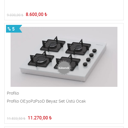
8.600,00
₺
9.030,00
₺
% 5
Profilo
Profilo OE30P2P10D Beyaz Set Üstü Ocak
11.270,00
₺
11.833,50
₺