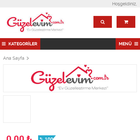
Hoşgeldiniz,
KATEGORİLER
MENÜ
Ana Sayfa
0,00
₺
% 100