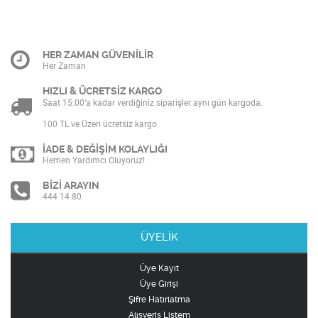
HER ZAMAN GÜVENİLİR
Her Zaman
HIZLI & ÜCRETSİZ KARGO
Saat 15:00’a kadar verdiğiniz siparişler aynı gün kargoda.
100 TL ve Üzeri ücretsiz kargo
İADE & DEĞİŞİM KOLAYLIĞI
Hemen Yardımcı Oluyoruz!
BİZİ ARAYIN
444 14 80
ÜYELİK
Üye Kayıt
Üye Girişi
Şifre Hatırlatma
Alışveriş Listem