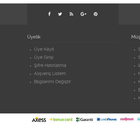
Üyelik
Müşt
Üye Kayıt
S
Üye Girişi
S
Şifre Hatırlatma
Alışveriş Listem
Bilgilerimi Değiştir
K