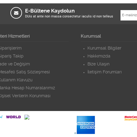
E-Bültene Kaydolun
DUis at ante non massa consectetur iaculis id non telleus
eri Hizmetleri
Kurumsal
iparişlerim
Kurumsal Bilgiler
ipariş Takip
Hakkımızda
İade ve Değişim
Bize Ulaşın
Mesafeli Satış Sözleşmesi
İletişim Forumları
Kullanım Klavuzu
Banka Hesap Numaralarımız
işisel Verilerin Korunması