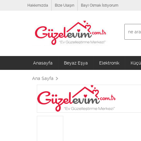
Hakkımızda
Bize Ulaşın
Bayi Olmak İstiyorum
Anasayfa
Beyaz Eşya
Elektronik
Küçük
Ana Sayfa