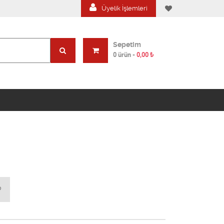
Üyelik İşlemleri
Sepetim
0 ürün
-
0,00
₺