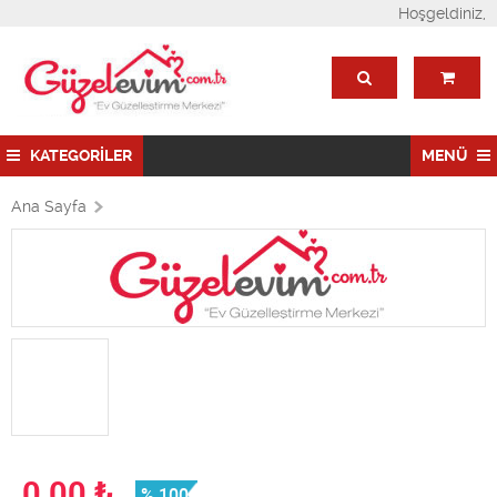
Hoşgeldiniz,
KATEGORİLER
MENÜ
Ana Sayfa
0,00
₺
% 100