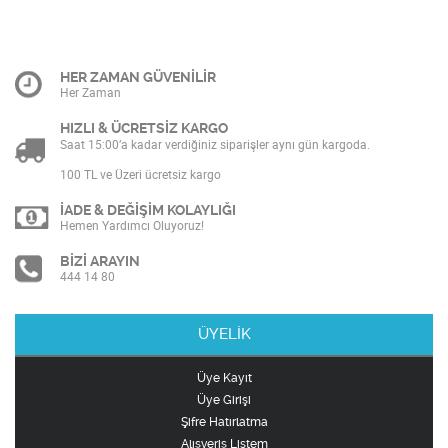
HER ZAMAN GÜVENİLİR
Her Zaman
HIZLI & ÜCRETSİZ KARGO
Saat 15:00’a kadar verdiğiniz siparişler aynı gün kargoda.
100 TL ve Üzeri ücretsiz kargo
İADE & DEĞİŞİM KOLAYLIĞI
Hemen Yardımcı Oluyoruz!
BİZİ ARAYIN
444 14 80
ÜYELİK
Üye Kayıt
Üye Girişi
Şifre Hatırlatma
Alışveriş Listem