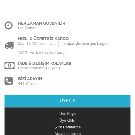
HER ZAMAN GÜVENİLİR
Her Zaman
HIZLI & ÜCRETSİZ KARGO
Saat 15:00’a kadar verdiğiniz siparişler aynı gün kargoda.
100 TL ve Üzeri ücretsiz kargo
İADE & DEĞİŞİM KOLAYLIĞI
Hemen Yardımcı Oluyoruz!
BİZİ ARAYIN
444 14 80
ÜYELİK
Üye Kayıt
Üye Girişi
Şifre Hatırlatma
Alışveriş Listem