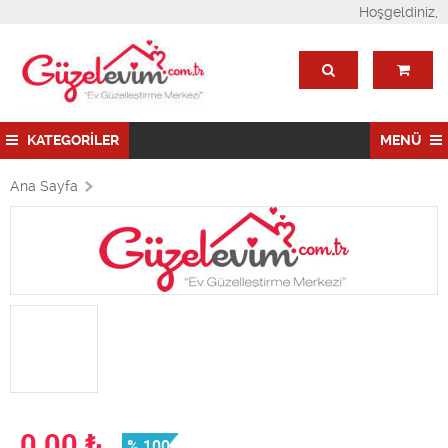
Hoşgeldiniz,
KATEGORİLER
MENÜ
Ana Sayfa
0,00
₺
% 100