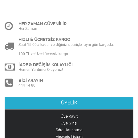
HER ZAMAN GÜVENİLİR
Her Zaman
HIZLI & ÜCRETSİZ KARGO
Saat 15:00’a kadar verdiğiniz siparişler aynı gün kargoda.
100 TL ve Üzeri ücretsiz kargo
İADE & DEĞİŞİM KOLAYLIĞI
Hemen Yardımcı Oluyoruz!
BİZİ ARAYIN
444 14 80
ÜYELİK
Üye Kayıt
Üye Girişi
Şifre Hatırlatma
Alışveriş Listem