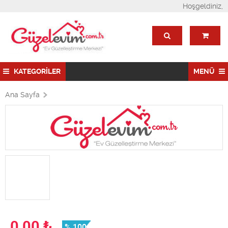
Hoşgeldiniz,
KATEGORİLER
MENÜ
Ana Sayfa
0,00
₺
% 100