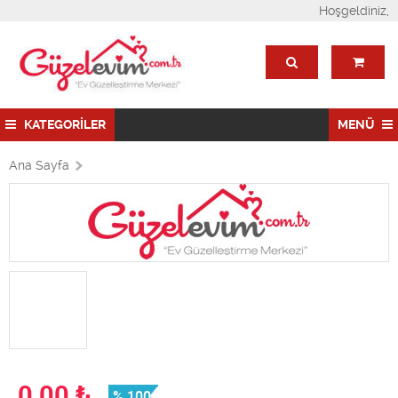
Hoşgeldiniz,
KATEGORİLER
MENÜ
Ana Sayfa
0,00
₺
% 100