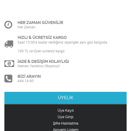
HER ZAMAN GÜVENİLİR
Her Zaman
HIZLI & ÜCRETSİZ KARGO
Saat 15:00’a kadar verdiğiniz siparişler aynı gün kargoda.
100 TL ve Üzeri ücretsiz kargo
İADE & DEĞİŞİM KOLAYLIĞI
Hemen Yardımcı Oluyoruz!
BİZİ ARAYIN
444 14 80
ÜYELİK
Üye Kayıt
Üye Girişi
Şifre Hatırlatma
Alışveriş Listem