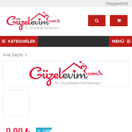
Hoşgeldiniz,
KATEGORİLER
MENÜ
Ana Sayfa
0,00
₺
% 100