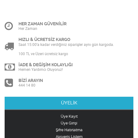
HER ZAMAN GÜVENİLİR
Her Zaman
HIZLI & ÜCRETSİZ KARGO
Saat 15:00’a kadar verdiğiniz siparişler aynı gün kargoda.
100 TL ve Üzeri ücretsiz kargo
İADE & DEĞİŞİM KOLAYLIĞI
Hemen Yardımcı Oluyoruz!
BİZİ ARAYIN
444 14 80
ÜYELİK
Üye Kayıt
Üye Girişi
Şifre Hatırlatma
Alışveriş Listem