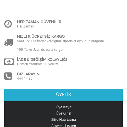
HER ZAMAN GÜVENİLİR
Her Zaman
HIZLI & ÜCRETSİZ KARGO
Saat 15:00’a kadar verdiğiniz siparişler aynı gün kargoda.
100 TL ve Üzeri ücretsiz kargo
İADE & DEĞİŞİM KOLAYLIĞI
Hemen Yardımcı Oluyoruz!
BİZİ ARAYIN
444 14 80
ÜYELİK
Üye Kayıt
Üye Girişi
Şifre Hatırlatma
Alışveriş Listem