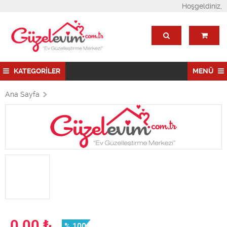
Hoşgeldiniz,
KATEGORİLER
MENÜ
Ana Sayfa
0,00
₺
% 100