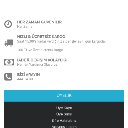
HER ZAMAN GÜVENİLİR
Her Zaman
HIZLI & ÜCRETSİZ KARGO
Saat 15:00’a kadar verdiğiniz siparişler aynı gün kargoda.
100 TL ve Üzeri ücretsiz kargo
İADE & DEĞİŞİM KOLAYLIĞI
Hemen Yardımcı Oluyoruz!
BİZİ ARAYIN
444 14 80
ÜYELİK
Üye Kayıt
Üye Girişi
Şifre Hatırlatma
Alışveriş Listem