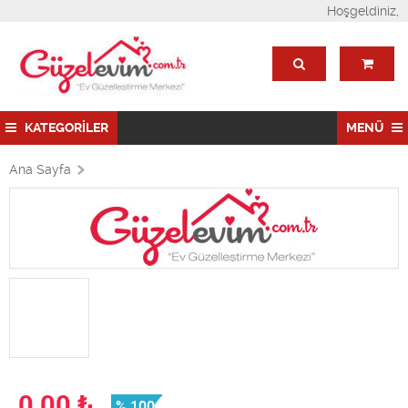
Hoşgeldiniz,
KATEGORİLER
MENÜ
Ana Sayfa
0,00
₺
% 100