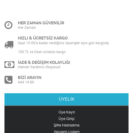
HER ZAMAN GÜVENİLİR
Her Zaman
HIZLI & ÜCRETSİZ KARGO
Saat 15:00’a kadar verdiğiniz siparişler aynı gün kargoda.
100 TL ve Üzeri ücretsiz kargo
İADE & DEĞİŞİM KOLAYLIĞI
Hemen Yardımcı Oluyoruz!
BİZİ ARAYIN
444 14 80
ÜYELİK
Üye Kayıt
Üye Girişi
Şifre Hatırlatma
Alışveriş Listem