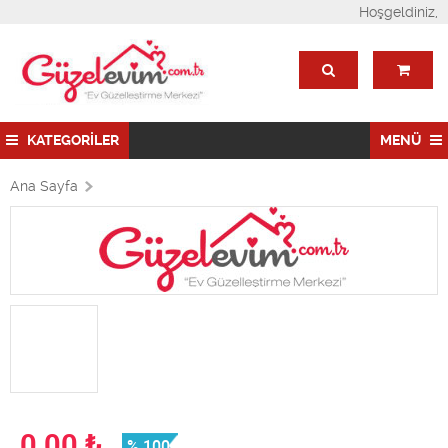
Hoşgeldiniz,
KATEGORİLER
MENÜ
Ana Sayfa
0,00
₺
% 100