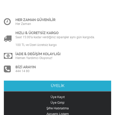
HER ZAMAN GÜVENİLİR
Her Zaman
HIZLI & ÜCRETSİZ KARGO
Saat 15:00’a kadar verdiğiniz siparişler aynı gün kargoda.
100 TL ve Üzeri ücretsiz kargo
İADE & DEĞİŞİM KOLAYLIĞI
Hemen Yardımcı Oluyoruz!
BİZİ ARAYIN
444 14 80
ÜYELİK
Üye Kayıt
Üye Girişi
Şifre Hatırlatma
Alışveriş Listem