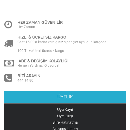
HER ZAMAN GÜVENİLİR
Her Zaman
HIZLI & ÜCRETSİZ KARGO
Saat 15:00’a kadar verdiğiniz siparişler aynı gün kargoda.
100 TL ve Üzeri ücretsiz kargo
İADE & DEĞİŞİM KOLAYLIĞI
Hemen Yardımcı Oluyoruz!
BİZİ ARAYIN
444 14 80
ÜYELİK
Üye Kayıt
Üye Girişi
Şifre Hatırlatma
Alışveriş Listem