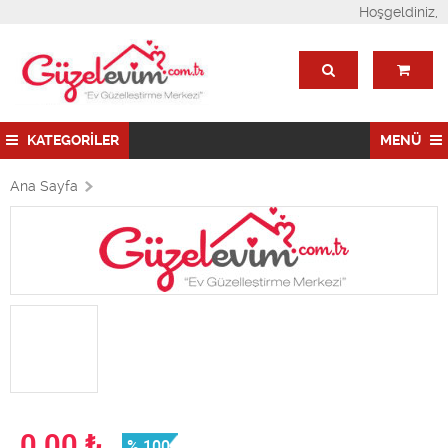
Hoşgeldiniz,
KATEGORİLER
MENÜ
Ana Sayfa
0,00
₺
% 100