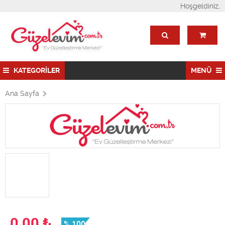
Hoşgeldiniz,
KATEGORİLER
MENÜ
Ana Sayfa
0,00
₺
% 100