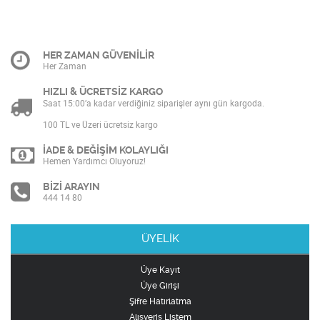
HER ZAMAN GÜVENİLİR
Her Zaman
HIZLI & ÜCRETSİZ KARGO
Saat 15:00’a kadar verdiğiniz siparişler aynı gün kargoda.
100 TL ve Üzeri ücretsiz kargo
İADE & DEĞİŞİM KOLAYLIĞI
Hemen Yardımcı Oluyoruz!
BİZİ ARAYIN
444 14 80
ÜYELİK
Üye Kayıt
Üye Girişi
Şifre Hatırlatma
Alışveriş Listem