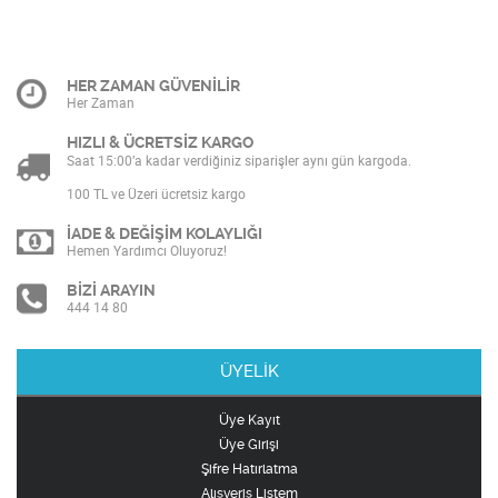
HER ZAMAN GÜVENİLİR
Her Zaman
HIZLI & ÜCRETSİZ KARGO
Saat 15:00’a kadar verdiğiniz siparişler aynı gün kargoda.
100 TL ve Üzeri ücretsiz kargo
İADE & DEĞİŞİM KOLAYLIĞI
Hemen Yardımcı Oluyoruz!
BİZİ ARAYIN
444 14 80
ÜYELİK
Üye Kayıt
Üye Girişi
Şifre Hatırlatma
Alışveriş Listem