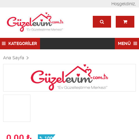
Hoşgeldiniz,
KATEGORİLER
MENÜ
Ana Sayfa
0,00
₺
% 100