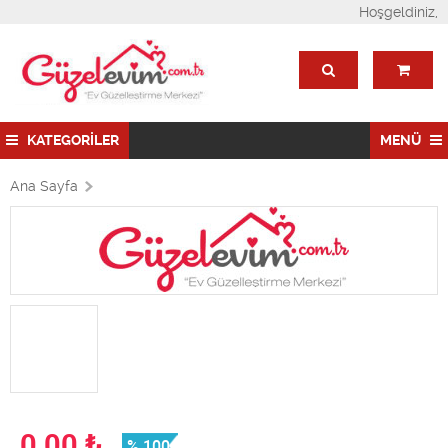
Hoşgeldiniz,
KATEGORİLER
MENÜ
Ana Sayfa
0,00
₺
% 100