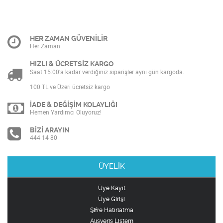
HER ZAMAN GÜVENİLİR
Her Zaman
HIZLI & ÜCRETSİZ KARGO
Saat 15:00’a kadar verdiğiniz siparişler aynı gün kargoda.
100 TL ve Üzeri ücretsiz kargo
İADE & DEĞİŞİM KOLAYLIĞI
Hemen Yardımcı Oluyoruz!
BİZİ ARAYIN
444 14 80
ÜYELİK
Üye Kayıt
Üye Girişi
Şifre Hatırlatma
Alışveriş Listem