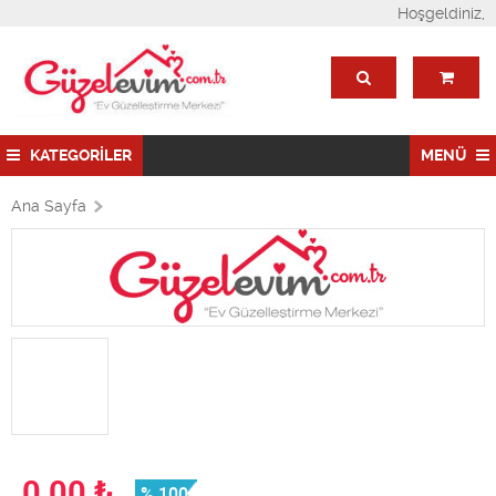
Hoşgeldiniz,
KATEGORİLER
MENÜ
Ana Sayfa
0,00
₺
% 100