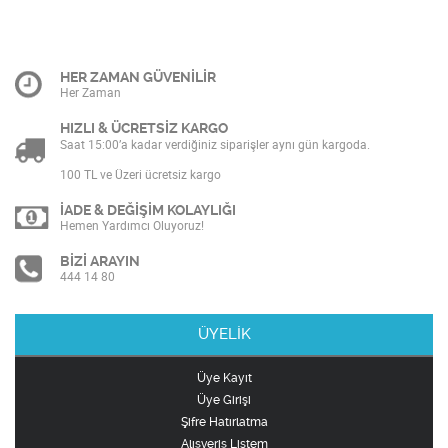
HER ZAMAN GÜVENİLİR
Her Zaman
HIZLI & ÜCRETSİZ KARGO
Saat 15:00’a kadar verdiğiniz siparişler aynı gün kargoda.
100 TL ve Üzeri ücretsiz kargo
İADE & DEĞİŞİM KOLAYLIĞI
Hemen Yardımcı Oluyoruz!
BİZİ ARAYIN
444 14 80
ÜYELİK
Üye Kayıt
Üye Girişi
Şifre Hatırlatma
Alışveriş Listem