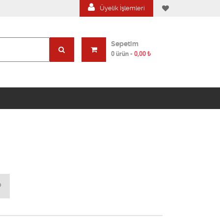
Üyelik İşlemleri
Sepetim
0 ürün
-
0,00
₺