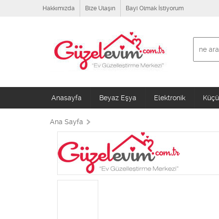
Hakkımızda
Bize Ulaşın
Bayi Olmak İstiyorum
Anasayfa
Beyaz Eşya
Elektronik
Küçük
Ana Sayfa