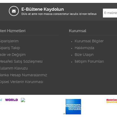
E-Bültene Kaydolun
DUis at ante non massa consectetur iaculis id non telleus
eri Hizmetleri
Kurumsal
iparişlerim
Kurumsal Bilgiler
ipariş Takip
Hakkımızda
İade ve Değişim
Bize Ulaşın
Mesafeli Satış Sözleşmesi
İletişim Forumları
Kullanım Klavuzu
Banka Hesap Numaralarımız
işisel Verilerin Korunması