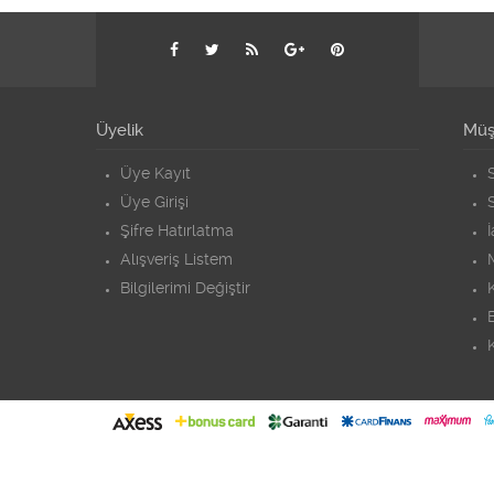
Üyelik
Müşt
Üye Kayıt
S
Üye Girişi
S
Şifre Hatırlatma
Alışveriş Listem
Bilgilerimi Değiştir
K