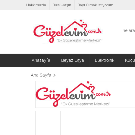
Hakkımızda
Bize Ulaşın
Bayi Olmak İstiyorum
Anasayfa
Beyaz Eşya
Elektronik
Küçük
Ana Sayfa