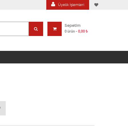
Üyelik İşlemleri
Sepetim
0 ürün
-
0,00
₺