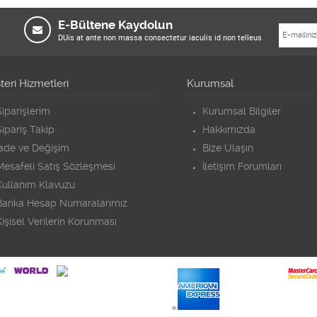
E-Bültene Kaydolun
DUis at ante non massa consectetur iaculis id non telleus
eri Hizmetleri
Kurumsal
iparişlerim
Kurumsal Bilgiler
ipariş Takip
Hakkımızda
İade ve Değişim
Bize Ulaşın
Mesafeli Satış Sözleşmesi
İletişim Forumları
Kullanım Klavuzu
Banka Hesap Numaralarımız
işisel Verilerin Korunması