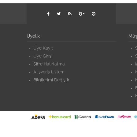
Üyelik
Müşt
Üye Kayıt
S
Üye Girişi
S
Şifre Hatırlatma
Alışveriş Listem
Bilgilerimi Değiştir
K