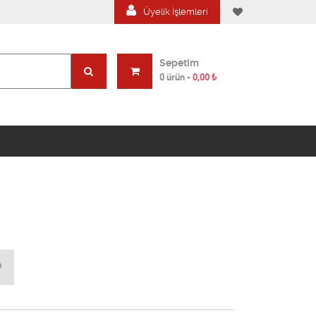
Üyelik İşlemleri
Sepetim
0 ürün
-
0,00
₺