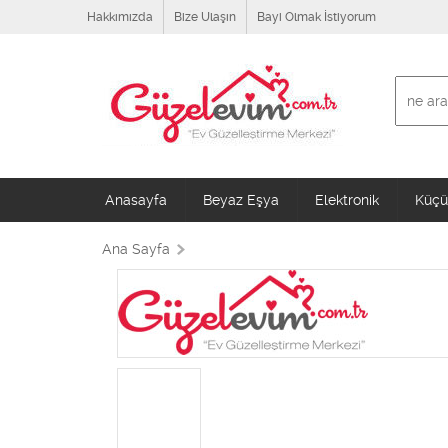
Hakkımızda
Bize Ulaşın
Bayi Olmak İstiyorum
Anasayfa
Beyaz Eşya
Elektronik
Küçük
Ana Sayfa