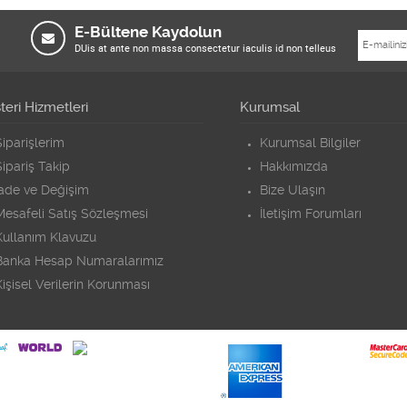
E-Bültene Kaydolun
DUis at ante non massa consectetur iaculis id non telleus
eri Hizmetleri
Kurumsal
iparişlerim
Kurumsal Bilgiler
ipariş Takip
Hakkımızda
İade ve Değişim
Bize Ulaşın
Mesafeli Satış Sözleşmesi
İletişim Forumları
Kullanım Klavuzu
Banka Hesap Numaralarımız
işisel Verilerin Korunması