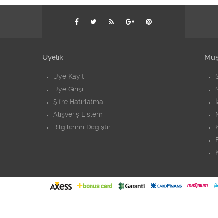
Üyelik
Müşt
Üye Kayıt
S
Üye Girişi
S
Şifre Hatırlatma
Alışveriş Listem
Bilgilerimi Değiştir
K