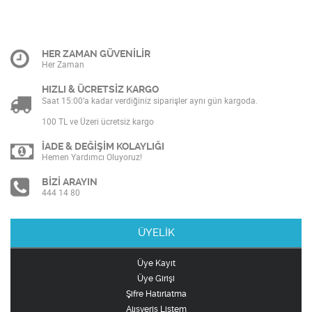
HER ZAMAN GÜVENİLİR
Her Zaman
HIZLI & ÜCRETSİZ KARGO
Saat 15:00’a kadar verdiğiniz siparişler aynı gün kargoda.
100 TL ve Üzeri ücretsiz kargo
İADE & DEĞİŞİM KOLAYLIĞI
Hemen Yardımcı Oluyoruz!
BİZİ ARAYIN
444 14 80
ÜYELİK
Üye Kayıt
Üye Girişi
Şifre Hatırlatma
Alışveriş Listem