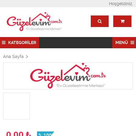
Hoşgeldiniz,
KATEGORİLER
MENÜ
Ana Sayfa
0,00
₺
% 100