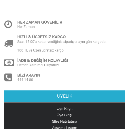
HER ZAMAN GÜVENİLİR
Her Zaman
HIZLI & ÜCRETSİZ KARGO
Saat 15:00’a kadar verdiğiniz siparişler aynı gün kargoda.
100 TL ve Üzeri ücretsiz kargo
İADE & DEĞİŞİM KOLAYLIĞI
Hemen Yardımcı Oluyoruz!
BİZİ ARAYIN
444 14 80
ÜYELİK
Üye Kayıt
Üye Girişi
Şifre Hatırlatma
Alışveriş Listem