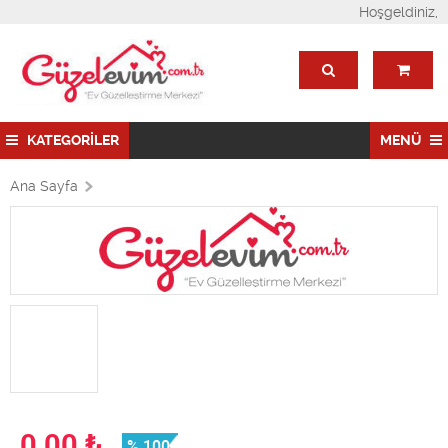
Hoşgeldiniz,
KATEGORİLER
MENÜ
Ana Sayfa
0,00
₺
% 100