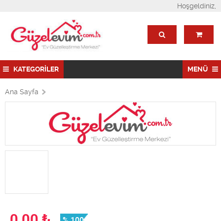
Hoşgeldiniz,
KATEGORİLER
MENÜ
Ana Sayfa
0,00
₺
% 100