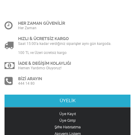
HER ZAMAN GÜVENİLİR
Her Zaman
HIZLI & ÜCRETSİZ KARGO
Saat 15:00’a kadar verdiğiniz siparişler aynı gün kargoda.
100 TL ve Üzeri ücretsiz kargo
İADE & DEĞİŞİM KOLAYLIĞI
Hemen Yardımcı Oluyoruz!
BİZİ ARAYIN
444 14 80
ÜYELİK
Üye Kayıt
Üye Girişi
Şifre Hatırlatma
Alışveriş Listem