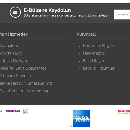
E-Bültene Kaydolun
DUis at ante non massa consectetur iaculis id non telleus
eri Hizmetleri
Kurumsal
iparişlerim
Kurumsal Bilgiler
ipariş Takip
Hakkımızda
İade ve Değişim
Bize Ulaşın
Mesafeli Satış Sözleşmesi
İletişim Forumları
Kullanım Klavuzu
Banka Hesap Numaralarımız
işisel Verilerin Korunması