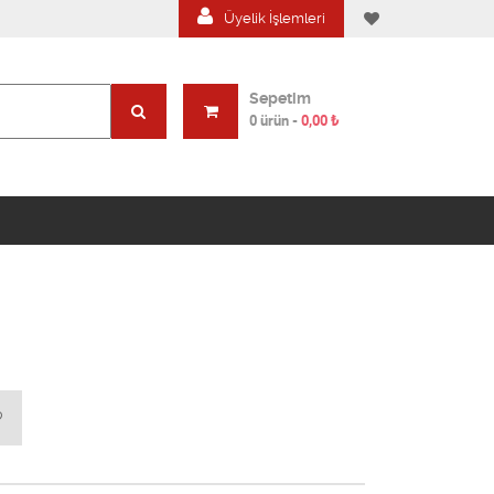
Üyelik İşlemleri
Sepetim
0 ürün
-
0,00
₺