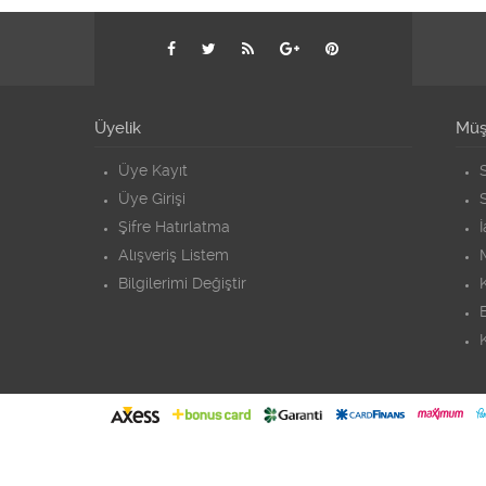
Üyelik
Müşt
Üye Kayıt
S
Üye Girişi
S
Şifre Hatırlatma
Alışveriş Listem
Bilgilerimi Değiştir
K