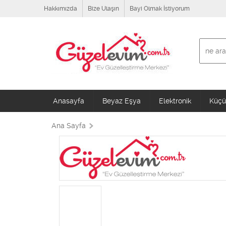
Hakkımızda
Bize Ulaşın
Bayi Olmak İstiyorum
Anasayfa
Beyaz Eşya
Elektronik
Küçük
Ana Sayfa