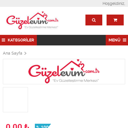
Hoşgeldiniz,
KATEGORİLER
MENÜ
Ana Sayfa
0,00
₺
% 100