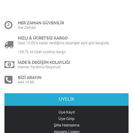
HER ZAMAN GÜVENİLİR
Her Zaman
HIZLI & ÜCRETSİZ KARGO
Saat 15:00’a kadar verdiğiniz siparişler aynı gün kargoda.
100 TL ve Üzeri ücretsiz kargo
İADE & DEĞİŞİM KOLAYLIĞI
Hemen Yardımcı Oluyoruz!
BİZİ ARAYIN
444 14 80
ÜYELİK
Üye Kayıt
Üye Girişi
Şifre Hatırlatma
Alışveriş Listem