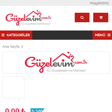
Hoşgeldiniz,
KATEGORİLER
MENÜ
Ana Sayfa
0,00
₺
% 100