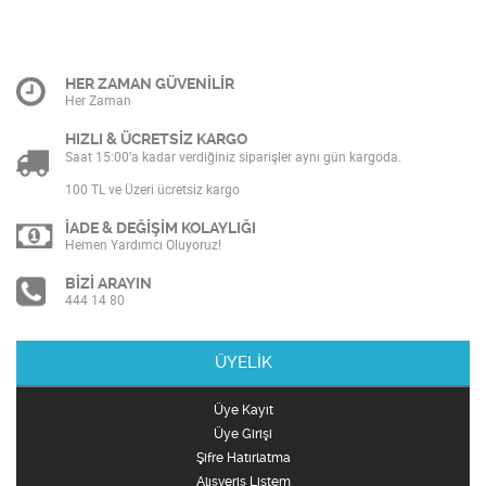
HER ZAMAN GÜVENİLİR
Her Zaman
HIZLI & ÜCRETSİZ KARGO
Saat 15:00’a kadar verdiğiniz siparişler aynı gün kargoda.
100 TL ve Üzeri ücretsiz kargo
İADE & DEĞİŞİM KOLAYLIĞI
Hemen Yardımcı Oluyoruz!
BİZİ ARAYIN
444 14 80
ÜYELİK
Üye Kayıt
Üye Girişi
Şifre Hatırlatma
Alışveriş Listem