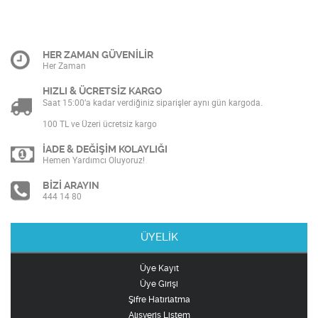
HER ZAMAN GÜVENİLİR
Her Zaman
HIZLI & ÜCRETSİZ KARGO
Saat 15:00’a kadar verdiğiniz siparişler aynı gün kargoda.
100 TL ve Üzeri ücretsiz kargo
İADE & DEĞİŞİM KOLAYLIĞI
Hemen Yardımcı Oluyoruz!
BİZİ ARAYIN
444 14 80
ÜYELİK
Üye Kayıt
Üye Girişi
Şifre Hatırlatma
Alışveriş Listem