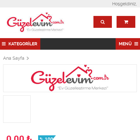
Hoşgeldiniz,
KATEGORİLER
MENÜ
Ana Sayfa
0,00
₺
% 100