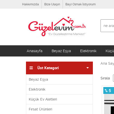
Hakkımızda
Bize Ulaşın
Bayi Olmak İstiyorum
Anasayfa
Beyaz Eşya
Elektronik
Küçük
Ana Say
Üst Kategori
Sırala
Beyaz Eşya
Elektronik
% 5
Küçük Ev Aletleri
Fırsat Ürünleri