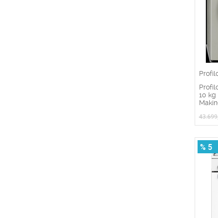
Profil
Profi
10 kg
Makin
43.699
% 5