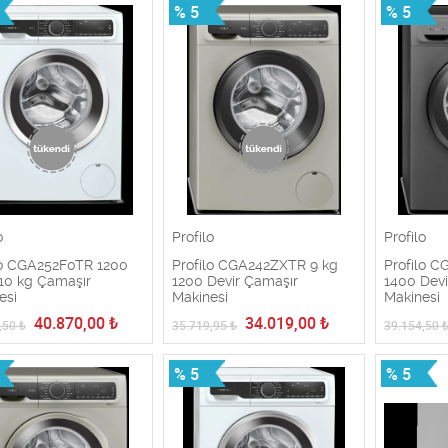
% 5
% 5
o
Profilo
Profilo
lo CGA252F0TR 1200
Profilo CGA242ZXTR 9 kg
Profilo 
 10 kg Çamaşır
1200 Devir Çamaşır
1400 Devi
esi
Makinesi
Makinesi
40.870,00
₺
34.019,00
₺
,50
₺
35.719,95
₺
39.154,50
% 5
% 5