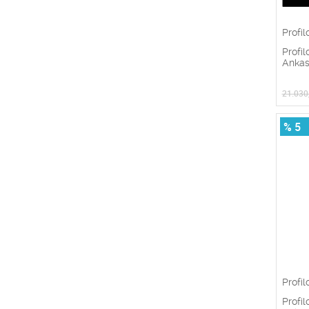
Profil
Profi
Ankast
21.030
% 5
Profil
Profi