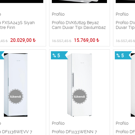
o
Profilo
Profilo
lo FXSA243S Siyah
Profilo DVK6J629 Beyaz
Profilo D
re Fırın
Cam Duvar Tipi Davlumbaz
Duvar Ti
20.029,00
₺
15.769,00
₺
,45
₺
16.557,45
₺
16.557,45
% 5
% 5
o
Profilo
Profilo
lo DF1136WEVV 7
Profilo DF1133WENN 7
Profilo 