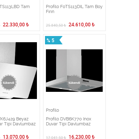
F0TS113LBD Tam
Profilo F0TS113DIL Tam Boy
Fırın
22.330,00
₺
24.610,00
₺
₺
25.840,50
₺
% 5
Profilo
DVK6J429 Beyaz
Profilo DVB6K770 Inox
r Tipi Davlumbaz
Duvar Tipi Davlumbaz
13.070,00
₺
16.230,00
₺
₺
17.041,50
₺