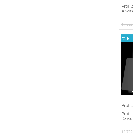
Profi
Ankast
17.629
% 5
Profil
Profi
Davl
13.723