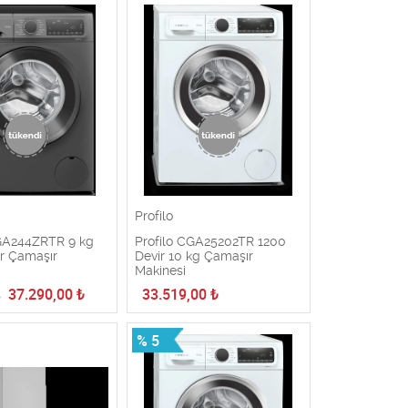
Profilo
CGA244ZRTR 9 kg
Profilo CGA25202TR 1200
r Çamaşır
Devir 10 kg Çamaşır
Makinesi
37.290,00
₺
33.519,00
₺
₺
% 5