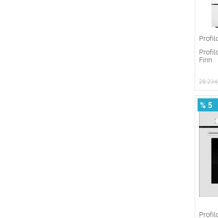
Profil
Profi
Fırın
28.234
% 5
Profil