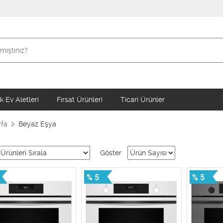
 Ev Aletleri
Fırsat Ürünleri
Ticari Ürünler
fa
Beyaz Eşya
Göster
% 5
% 5