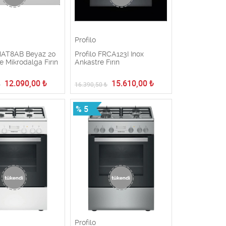
Profilo
RIAT8AB Beyaz 20
Profilo FRCA123I Inox
re Mikrodalga Fırın
Ankastre Fırın
12.090,00
₺
15.610,00
₺
₺
16.390,50
₺
% 5
Profilo