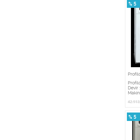
% 5
Profil
Profi
Devir
Makin
42.913
% 5