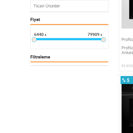
Ticari Ürünler
Fiyat
6440
79909
₺
₺
Profil
Profi
Ankast
Filtreleme
31.573
% 5