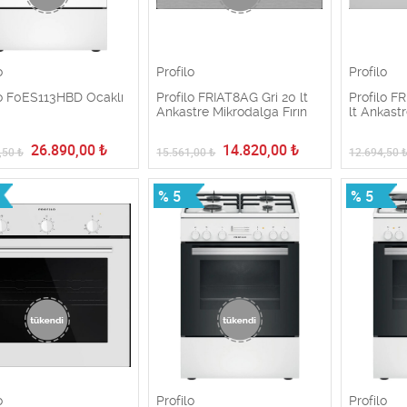
o
Profilo
Profilo
lo F0ES113HBD Ocaklı
Profilo FRIAT8AG Gri 20 lt
Profilo F
Ankastre Mikrodalga Fırın
lt Ankast
26.890,00
₺
14.820,00
₺
,50
₺
15.561,00
₺
12.694,50
% 5
% 5
o
Profilo
Profilo