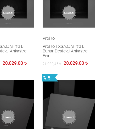
Profilo
XSA243F 76 LT
Profilo FXSA243F 76 LT
tekli Ankastre
Buhar Destekli Ankastre
Fırın
20.029,00
₺
20.029,00
₺
₺
21.030,45
₺
% 5