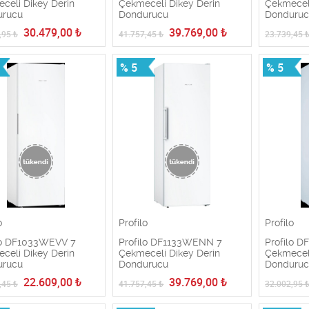
celi Dikey Derin
Çekmeceli Dikey Derin
Çekmeceli
urucu
Dondurucu
Donduru
30.479,00
₺
39.769,00
₺
,95
₺
41.757,45
₺
23.739,45
% 5
% 5
o
Profilo
Profilo
lo DF1033WEVV 7
Profilo DF1133WENN 7
Profilo 
celi Dikey Derin
Çekmeceli Dikey Derin
Çekmeceli
urucu
Dondurucu
Donduru
22.609,00
₺
39.769,00
₺
,45
₺
41.757,45
₺
32.002,95