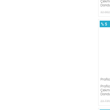
Çekme
Dond
32.002
% 5
Profil
Profi
Çekme
Dond
23.739