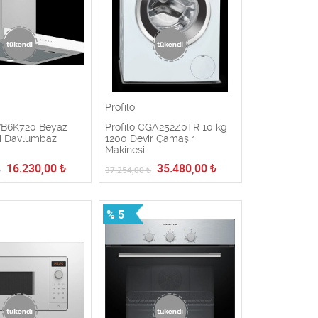
Profilo
DVB6K720 Beyaz
Profilo CGA252Z0TR 10 kg
pi Davlumbaz
1200 Devir Çamaşır
Makinesi
16.230,00
₺
35.480,00
₺
₺
37.254,00
₺
% 5