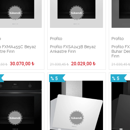
o
Profilo
Profilo
lo FXMA455C Beyaz
Profilo FXSA243B Beyaz
Profilo F
re Fırın
Ankastre Fırın
Buhar Des
Fırın
30.070,00
₺
20.029,00
₺
,50
₺
21.030,45
₺
21.030,45
% 5
% 5