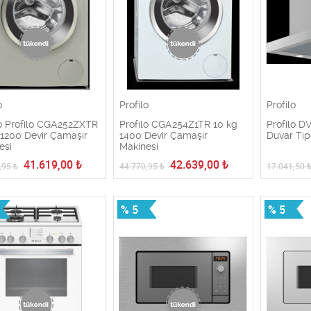
o
Profilo
Profilo
lo Profilo CGA252ZXTR
Profilo CGA254Z1TR 10 kg
Profilo 
 1200 Devir Çamaşır
1400 Devir Çamaşır
Duvar Ti
esi
Makinesi
41.619,00
₺
42.639,00
₺
,95
₺
44.770,95
₺
17.041,50
% 5
% 5