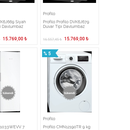
Profilo
VK6J669 Siyah
Profilo Profilo DVK6J679
pi Davlumbaz
Duvar Tipi Davlumbaz
15.769,00
₺
15.769,00
₺
₺
16.557,45
₺
% 5
Profilo
DF1033WEVV 7
Profilo CMN12190TR 9 kg