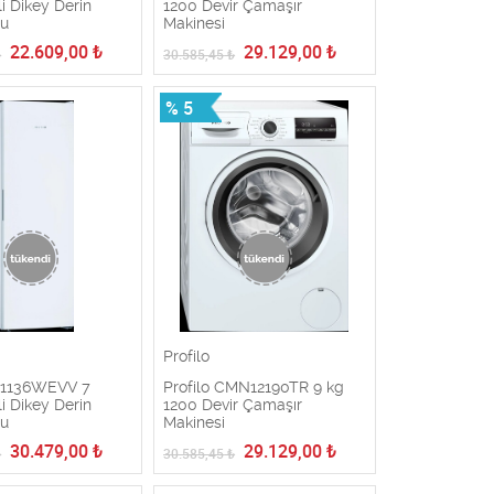
 Dikey Derin
1200 Devir Çamaşır
cu
Makinesi
22.609,00
₺
29.129,00
₺
₺
30.585,45
₺
% 5
Profilo
DF1136WEVV 7
Profilo CMN12190TR 9 kg
 Dikey Derin
1200 Devir Çamaşır
cu
Makinesi
30.479,00
₺
29.129,00
₺
₺
30.585,45
₺