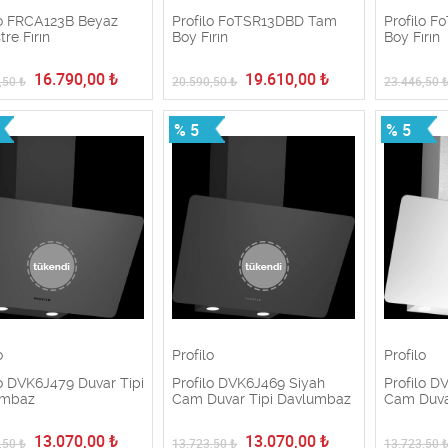
lo FRCA123B Beyaz
Profilo F0TSR13DBD Tam
Profilo 
re Fırın
Boy Fırın
Boy Fırın
16.790,00
₺
19.610,00
₺
,50
₺
20.590,50
₺
23.446,50
% 5
% 5
o
Profilo
Profilo
lo DVK6J479 Duvar Tipi
Profilo DVK6J469 Siyah
Profilo 
umbaz
Cam Duvar Tipi Davlumbaz
Cam Duva
13.070,00
₺
13.070,00
₺
,50
₺
13.723,50
₺
13.723,50