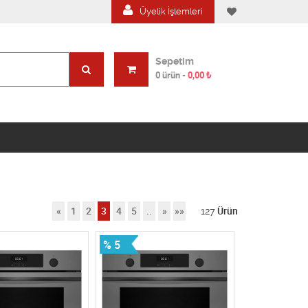
Üyelik İşlemleri
Sepetim
0 ürün
-
0,00
₺
«
1
2
3
4
5
..
»
»»
127
Ürün
% 5