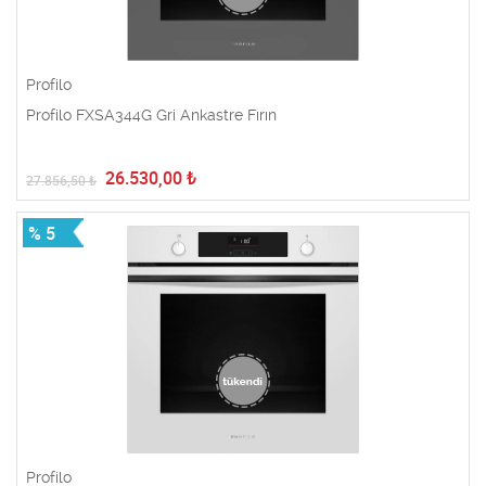
Profilo
Profilo FXSA344G Gri Ankastre Fırın
26.530,00
₺
27.856,50
₺
% 5
Profilo