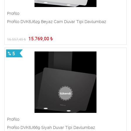
Profilo
Profilo DVK6J629 Beyaz Cam Duvar Tipi Davlumbaz
15.769,00
₺
16.557,45
₺
% 5
Profilo
Profilo DVK6J669 Siyah Duvar Tipi Davlumbaz