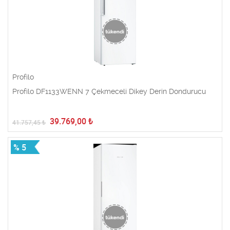
Profilo
Profilo DF1133WENN 7 Çekmeceli Dikey Derin Dondurucu
39.769,00
₺
41.757,45
₺
% 5