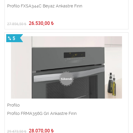
Profilo FXSA344C Beyaz Ankastre Fırın
26.530,00
₺
27.856,50
₺
% 5
Profilo
Profilo FRMA356G Gri Ankastre Fırın
28.070,00
₺
29.473,50
₺