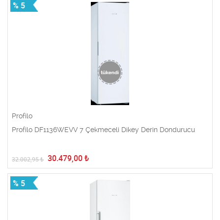
% 5
Profilo
Profilo DF1136WEVV 7 Çekmeceli Dikey Derin Dondurucu
30.479,00
₺
32.002,95
₺
% 5