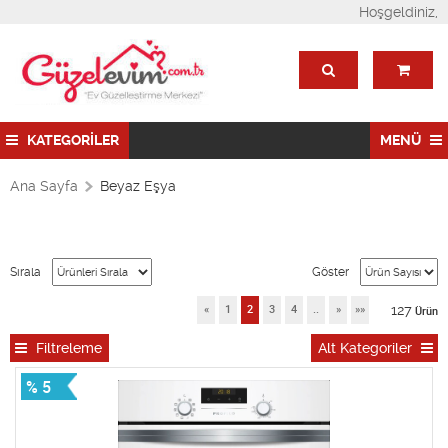
Hoşgeldiniz,
KATEGORİLER
MENÜ
Ana Sayfa
Beyaz Eşya
Sırala
Göster
127
«
1
2
3
4
..
»
»»
Ürün
Filtreleme
Alt Kategoriler
% 5