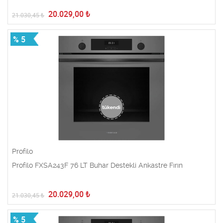
20.029,00
₺
21.030,45
₺
% 5
Profilo
Profilo FXSA243F 76 LT Buhar Destekli Ankastre Fırın
20.029,00
₺
21.030,45
₺
% 5