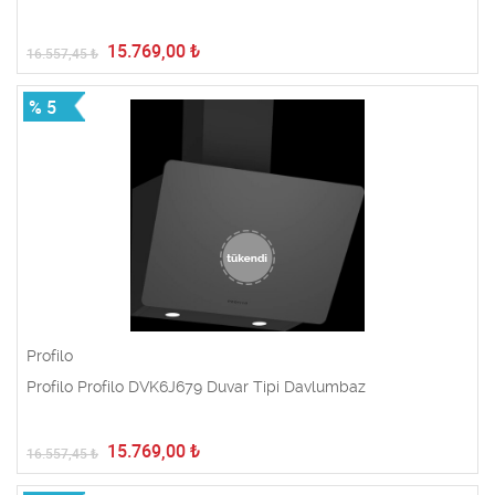
15.769,00
₺
16.557,45
₺
% 5
Profilo
Profilo Profilo DVK6J679 Duvar Tipi Davlumbaz
15.769,00
₺
16.557,45
₺