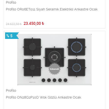
Profilo
Profilo OR06ET011 Siyah Seramik Elektrikli Ankastre Ocak
23.450,00
₺
24.622,50
₺
% 5
Profilo
Profilo ON28Q2P10D Wok Gözlü Ankastre Ocak