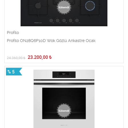
Profilo
Profilo ON28Q6P10D Wok Gözlü Ankastre Ocak
23.200,00
₺
24.360,00
₺
% 5