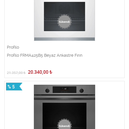
Profilo
Profilo FRMA425B5 Beyaz Ankastre Fırın
20.340,00
₺
21.357,00
₺
% 5