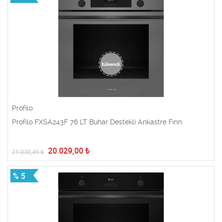
Profilo
Profilo FXSA243F 76 LT Buhar Destekli Ankastre Fırın
20.029,00
₺
21.030,45
₺
% 5