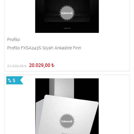
Profilo
Profilo FXSA243S Siyah Ankastre Fırın
20.029,00
₺
21.030,45
₺
% 5