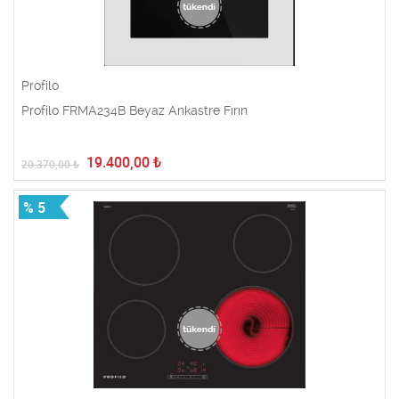
Profilo
Profilo FRMA234B Beyaz Ankastre Fırın
19.400,00
₺
20.370,00
₺
% 5