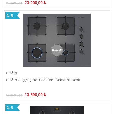
23.200,00
₺
24.360,00
₺
% 5
Profilo
Profilo OE37P9P10D Gri Cam Ankastre Ocak
13.590,00
₺
14.269,50
₺
% 5