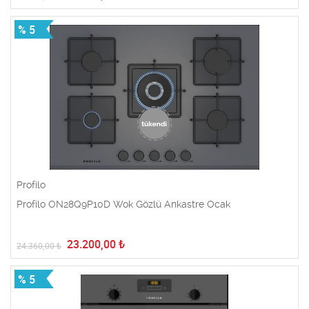
% 5
Profilo
Profilo ON28Q9P10D Wok Gözlü Ankastre Ocak
23.200,00
₺
24.360,00
₺
% 5