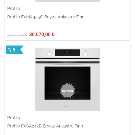
Profilo
Profilo FXMA455C Beyaz Ankastre Fırın
30.070,00
₺
31.573,50
₺
% 5
Profilo
Profilo FXSA243B Beyaz Ankastre Fırın