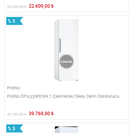
22.609,00
₺
23.739,45
₺
% 5
Profilo
Profilo DF1133WENN 7 Çekmeceli Dikey Derin Dondurucu
39.769,00
₺
41.757,45
₺
% 5