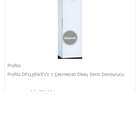
Profilo
Profilo DF1136WEVV 7 Çekmeceli Dikey Derin Dondurucu
30.479,00
₺
32.002,95
₺
% 5