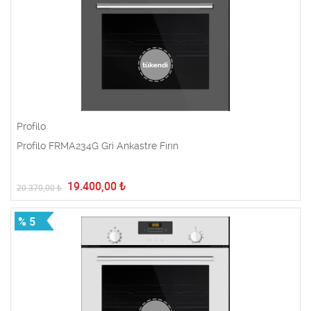
Profilo
Profilo FRMA234G Gri Ankastre Fırın
19.400,00
₺
20.370,00
₺
% 5