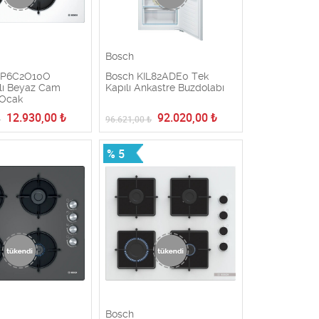
Bosch
OP6C2O10O
Bosch KIL82ADE0 Tek
lı Beyaz Cam
Kapılı Ankastre Buzdolabı
 Ocak
12.930,00
₺
92.020,00
₺
₺
96.621,00
₺
% 5
Bosch