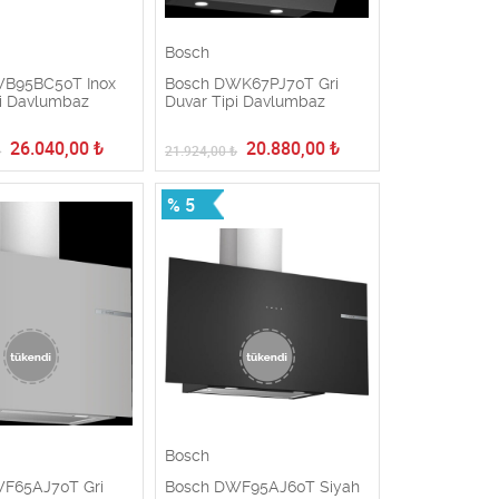
Bosch
WB95BC50T Inox
Bosch DWK67PJ70T Gri
pi Davlumbaz
Duvar Tipi Davlumbaz
26.040,00
₺
20.880,00
₺
₺
21.924,00
₺
% 5
Bosch
F65AJ70T Gri
Bosch DWF95AJ60T Siyah