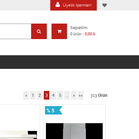
Üyelik İşlemleri
Sepetim
0 ürün
-
0,00
₺
«
1
2
3
4
5
..
»
»»
313
Ürün
% 5