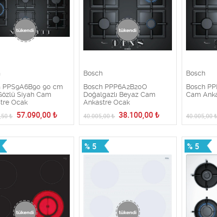
h
Bosch
Bosch
h PPS9A6B90 90 cm
Bosch PPP6A2B20O
Bosch PP
özlü Siyah Cam
Doğalgazlı Beyaz Cam
Cam Anka
tre Ocak
Ankastre Ocak
57.090,00
₺
38.100,00
₺
,50
₺
40.005,00
₺
40.005,00
% 5
% 5