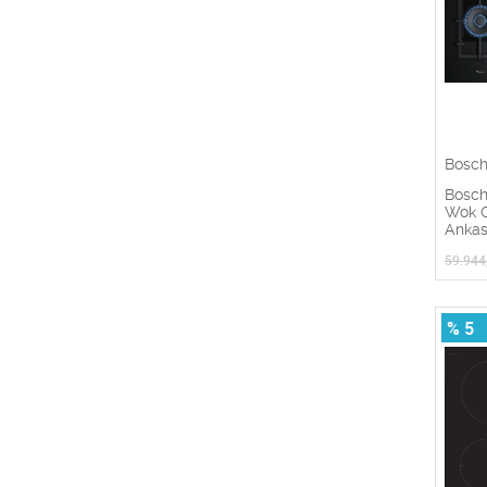
Bosc
Bosc
Wok G
Ankas
59.944
% 5