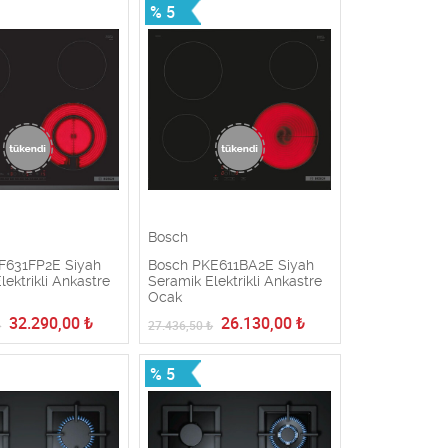
% 5
Bosch
F631FP2E Siyah
Bosch PKE611BA2E Siyah
lektrikli Ankastre
Seramik Elektrikli Ankastre
Ocak
32.290,00
₺
26.130,00
₺
₺
27.436,50
₺
% 5