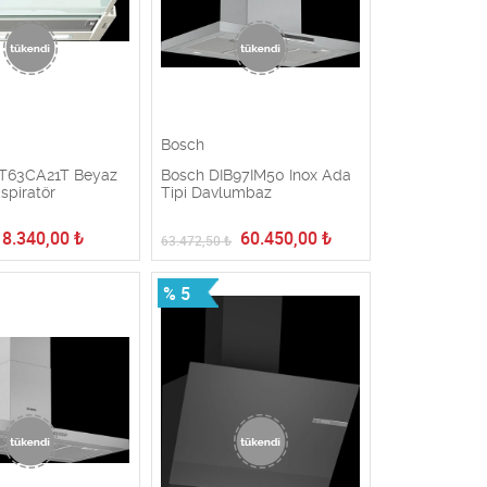
Bosch
T63CA21T Beyaz
Bosch DIB97IM50 Inox Ada
spiratör
Tipi Davlumbaz
8.340,00
₺
60.450,00
₺
63.472,50
₺
% 5