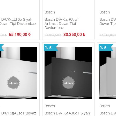
h
Bosch
Bosch
 DWK91LT60 Siyah
Bosch DWK97PJ70T
Bosch D
uvar Tipi Davlumbaz
Antrasit Duvar Tipi
Duvar Ti
Davlumbaz
65.190,00
₺
30.350,00
₺
,50
₺
31.867,50
₺
27.342,00
% 5
% 5
h
Bosch
Bosch
h DWF65AJ20T Beyaz
Bosch DWF65AJ60T Siyah
Bosch DW