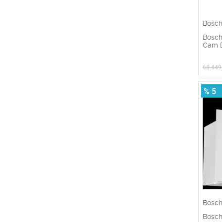
Bosc
Bosch
Cam D
68.449
% 5
Bosc
Bosc