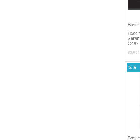
Bosc
Bosch
Serami
Ocak
33.904
% 5
Bosc