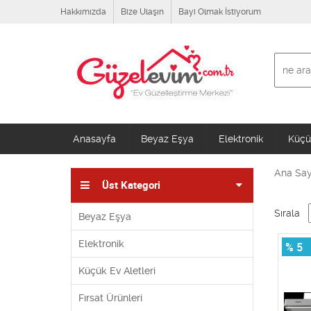
Hakkımızda
Bize Ulaşın
Bayi Olmak İstiyorum
Anasayfa
Beyaz Eşya
Elektronik
Küçük
Ana Say
Üst Kategori
Sırala
Beyaz Eşya
Elektronik
% 5
Küçük Ev Aletleri
Fırsat Ürünleri