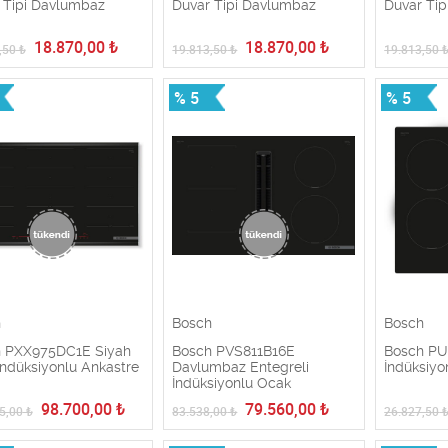
 Tipi Davlumbaz
Duvar Tipi Davlumbaz
Duvar Ti
18.870,00
₺
18.870,00
₺
,50
₺
19.813,50
₺
19.813,50
% 5
% 5
h
Bosch
Bosch
 PXX975DC1E Siyah
Bosch PVS811B16E
Bosch PU
ndüksiyonlu Ankastre
Davlumbaz Entegreli
İndüksiyo
İndüksiyonlu Ocak
98.700,00
₺
79.560,00
₺
5,00
₺
83.538,00
₺
26.827,50