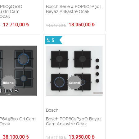
OP6C9O10O
Bosch Serie 4 POP6C2P30L
ı Gri Cam
Beyaz Ankastre Ocak
 Ocak
12.710,00
₺
13.950,00
₺
₺
14.647,50
₺
% 5
Bosch
P6A9B20 Gri Cam
Bosch POP6C2P30O Beyaz
 Ocak
Cam Ankastre Ocak
38.100,00
₺
13.950,00
₺
₺
14.647,50
₺