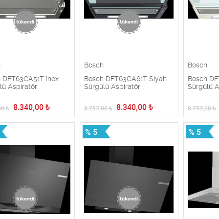
h
Bosch
Bosch
 DFT63CA51T Inox
Bosch DFT63CA61T Siyah
Bosch DF
lü Aspiratör
Sürgülü Aspiratör
Sürgülü A
8.340,00
₺
8.340,00
₺
00
₺
8.757,00
₺
8.757,00
₺
% 5
% 5