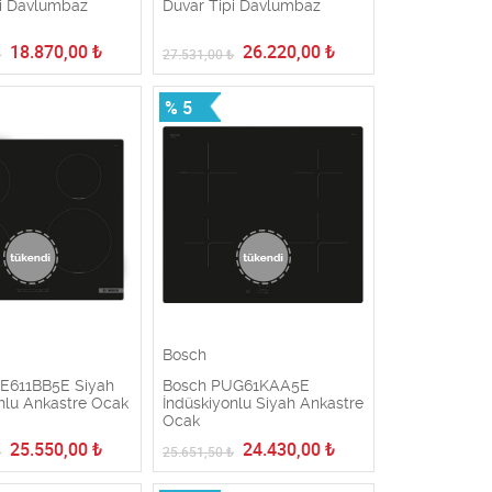
pi Davlumbaz
Duvar Tipi Davlumbaz
18.870,00
₺
26.220,00
₺
₺
27.531,00
₺
% 5
Bosch
E611BB5E Siyah
Bosch PUG61KAA5E
nlu Ankastre Ocak
İndüskiyonlu Siyah Ankastre
Ocak
25.550,00
₺
24.430,00
₺
₺
25.651,50
₺