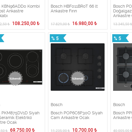
h KBN96ADD0 Kombi
Bosch HBF011BR0T 66 lt
Bosch P
ost Ankastre
Ankastre Fırın
Doğalgazl
labı
Ankastre
108.250,00
₺
16.980,00
₺
2,50
₺
17.829,00
₺
13.345,50
% 5
% 5
h
Bosch
Bosch
 PKM875DV1D Siyah
Bosch POP6C6P30O Siyah
Bosch PP
eramik Elektrikli
Cam Ankastre Ocak
Ankastre
tre Ocak
69.750,00
₺
10.700,00
₺
,50
₺
11.235,00
₺
40.005,00