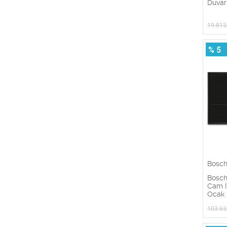
Duvar
19.813
% 5
Bosc
Bosch
Cam İ
Ocak
103.63