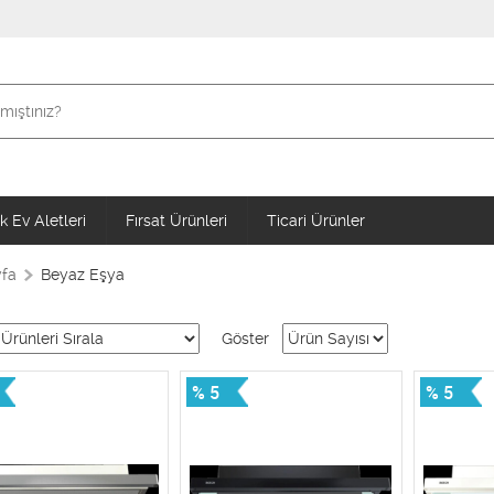
 Ev Aletleri
Fırsat Ürünleri
Ticari Ürünler
fa
Beyaz Eşya
Göster
% 5
% 5