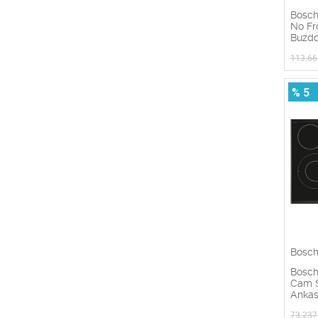
Bosc
No Fr
Buzdo
113.66
% 5
Bosc
Bosch
Cam S
Ankas
73.237