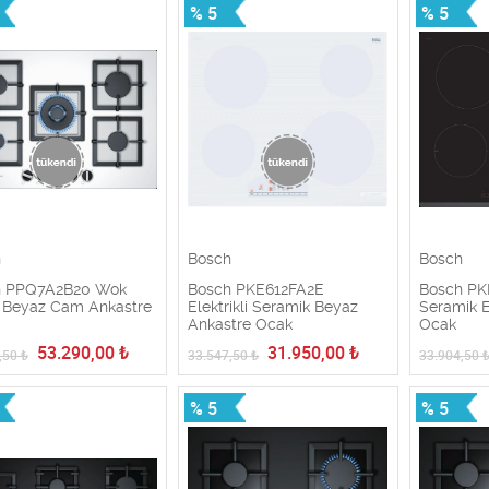
% 5
% 5
h
Bosch
Bosch
h PPQ7A2B20 Wok
Bosch PKE612FA2E
Bosch PK
 Beyaz Cam Ankastre
Elektrikli Seramik Beyaz
Seramik E
Ankastre Ocak
Ocak
53.290,00
₺
31.950,00
₺
,50
₺
33.547,50
₺
33.904,50
% 5
% 5