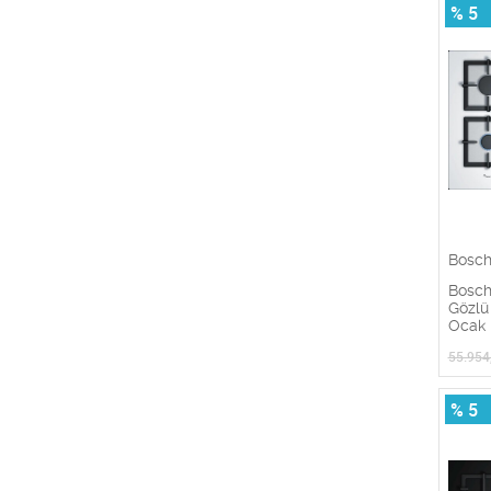
% 5
Bosc
Bosc
Gözlü
Ocak
55.954
% 5