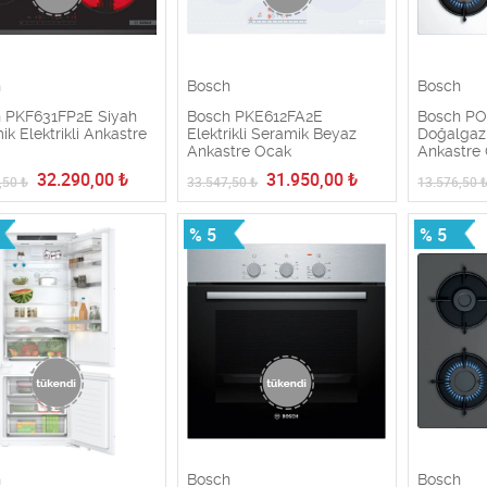
h
Bosch
Bosch
 PKF631FP2E Siyah
Bosch PKE612FA2E
Bosch P
k Elektrikli Ankastre
Elektrikli Seramik Beyaz
Doğalgaz
Ankastre Ocak
Ankastre
32.290,00
₺
31.950,00
₺
,50
₺
33.547,50
₺
13.576,50
% 5
% 5
h
Bosch
Bosch