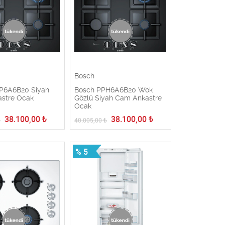
Bosch
P6A6B20 Siyah
Bosch PPH6A6B20 Wok
stre Ocak
Gözlü Siyah Cam Ankastre
Ocak
38.100,00
₺
38.100,00
₺
₺
40.005,00
₺
% 5