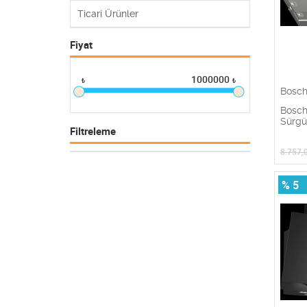
Ticari Ürünler
Fiyat
1000000
₺
₺
Bosc
Bosch
Sürgü
Filtreleme
8.757,
% 5