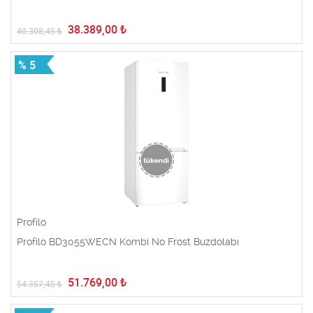
38.389,00
₺
40.308,45
₺
% 5
Profilo
Profilo BD3055WECN Kombi No Frost Buzdolabı
51.769,00
₺
54.357,45
₺