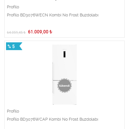
Profilo
Profilo BD3076WECN Kombi No Frost Buzdolabı
61.009,00
₺
64.059,45
₺
% 5
Profilo
Profilo BD3076WCAP Kombi No Frost Buzdolabı