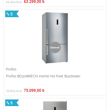
63.299,00
₺
66.463,95
₺
% 5
Profilo
Profilo BD3086IECN Kombi No frost Buzdolabı
75.099,00
₺
78.853,95
₺
% 5