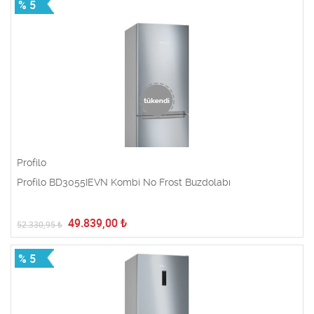
% 5
Profilo
Profilo BD3055IEVN Kombi No Frost Buzdolabı
49.839,00
₺
52.330,95
₺
% 5