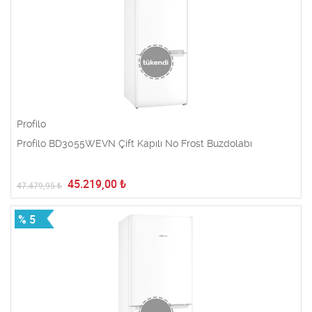
Profilo
Profilo BD3055WEVN Çift Kapılı No Frost Buzdolabı
45.219,00
₺
47.479,95
₺
% 5