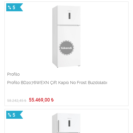
% 5
Profilo
Profilo BD2076WEXN Çift Kapılı No Frost Buzdolabı
55.469,00
₺
58.242,45
₺
% 5