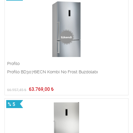
Profilo
Profilo BD3076IECN Kombi No Frost Buzdolabı
63.769,00
₺
66.957,45
₺
% 5