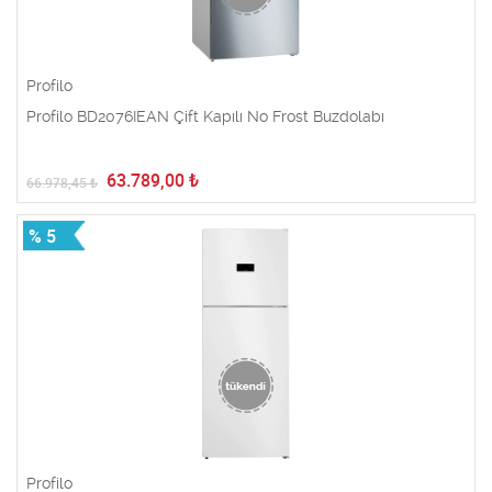
Profilo
Profilo BD2076IEAN Çift Kapılı No Frost Buzdolabı
63.789,00
₺
66.978,45
₺
% 5
Profilo