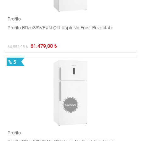
Profilo
Profilo BD2086WEXN Çift Kaplı No Frost Buzdolabı
61.479,00
₺
64.552,95
₺
% 5
Profilo