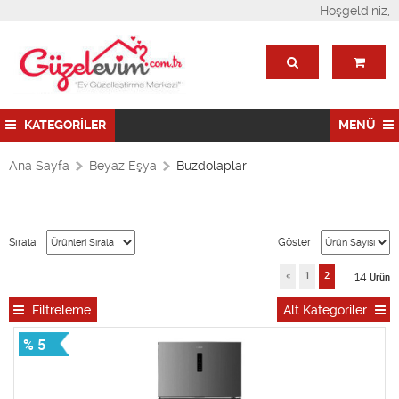
Hoşgeldiniz,
KATEGORİLER
MENÜ
Ana Sayfa
Beyaz Eşya
Buzdolapları
Sırala
Göster
14
«
1
2
Ürün
Filtreleme
Alt Kategoriler
% 5