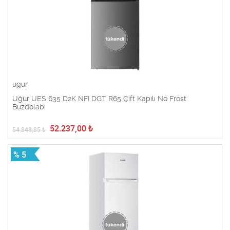
ugur
Uğur UES 635 D2K NFI DGT R65 Çift Kapılı No Frost
Buzdolabı
52.237,00
₺
54.848,85
₺
% 5